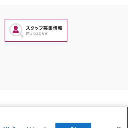
保護方針
COOKIE POLICY
ご利用条件
〒601-8003 京都市南区東九条西山王町31番地
075-682-5031
（受付時間：10:00～18:00）