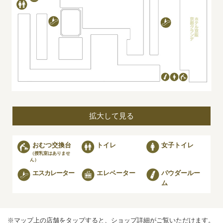
1
1
拡大して見る
おむつ交換台
トイレ
女子トイレ
（授乳室はありませ
ん）
エスカレーター
エレベーター
パウダールー
ム
※マップ上の店舗を
タップ
すると、ショップ詳細がご覧いただけます。